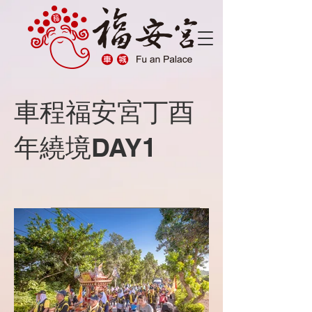
車程福安宮丁酉
年繞境DAY1